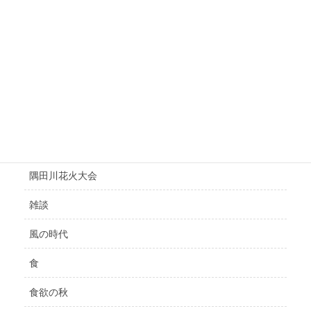
逆行
運気up
運気の悪い時
選挙
鑑定
開運
隅田川花火大会
雑談
風の時代
食
食欲の秋