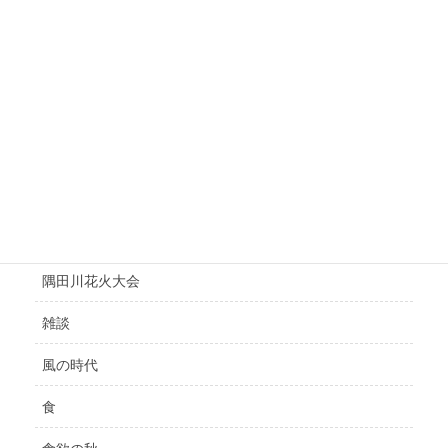
逆行
運気up
運気の悪い時
選挙
鑑定
開運
隅田川花火大会
雑談
風の時代
食