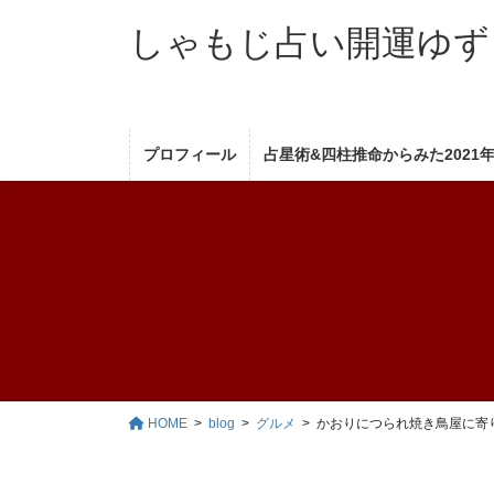
コ
ナ
しゃもじ占い開運ゆず
ン
ビ
テ
ゲ
ン
ー
ツ
シ
へ
ョ
プロフィール
占星術&四柱推命からみた2021
ス
ン
キ
に
ッ
移
プ
動
HOME
blog
グルメ
かおりにつられ焼き鳥屋に寄