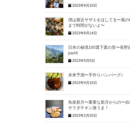
2023年9月10日
僕は最近サザエをほしてる〜風の
まで時間がないよ〜
2023年8月14日
日本の秘境100選下栗の里〜長野
part4
2023年5月5日
未来予測〜手作りハンバーグ♪
2023年4月10日
魚座新月〜重要な新月からの〜自
サラダチキン激うま！
2023年2月20日