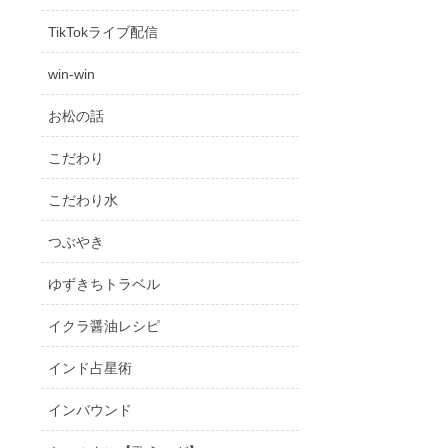
TikTokライブ配信
win-win
お松の話
こだわり
こだわり水
つぶやき
ゆずきちトラベル
イクラ醤油レシピ
インド占星術
インバウンド