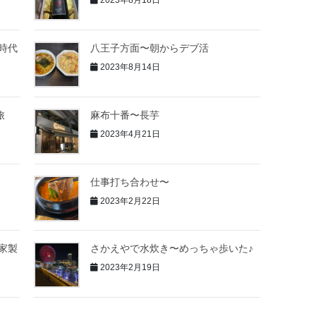
2023年8月18日
時代
八王子方面〜朝からデブ活
2023年8月14日
旅
麻布十番〜長芋
2023年4月21日
仕事打ち合わせ〜
2023年2月22日
家製
さかえやで水炊き〜めっちゃ歩いた♪
2023年2月19日