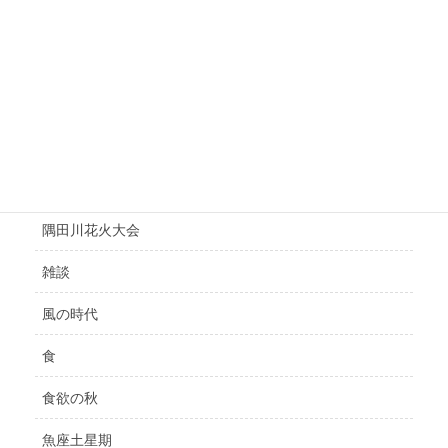
運気up
運気の悪い時
選挙
鑑定
開運
隅田川花火大会
雑談
風の時代
食
食欲の秋
魚座土星期