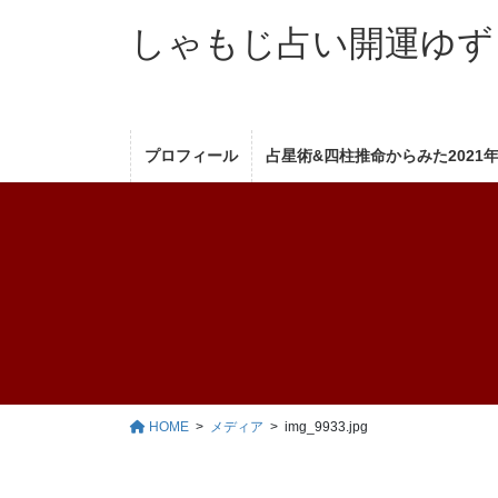
コ
ナ
しゃもじ占い開運ゆず
ン
ビ
テ
ゲ
ン
ー
ツ
シ
へ
ョ
プロフィール
占星術&四柱推命からみた2021
ス
ン
キ
に
ッ
移
プ
動
HOME
メディア
img_9933.jpg