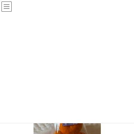
コ
ナ
しゃもじ占い開運ゆずきち
ン
ビ
テ
ゲ
ン
ー
メディア
ツ
シ
へ
ョ
ス
ン
キ
に
HOME
メディア
img_3611.jpg
ッ
移
プ
動
2024年1月10日
syamojikaiun
img_3611.jpg