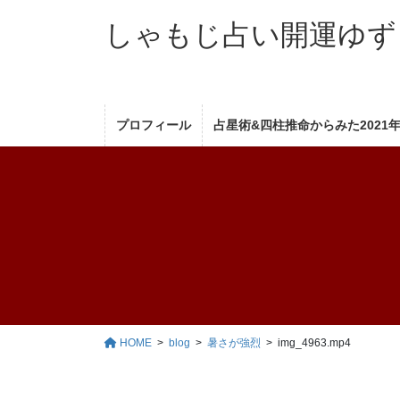
コ
ナ
しゃもじ占い開運ゆず
ン
ビ
テ
ゲ
ン
ー
ツ
シ
へ
ョ
プロフィール
占星術&四柱推命からみた2021
ス
ン
キ
に
ッ
移
プ
動
HOME
blog
暑さが強烈
img_4963.mp4