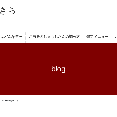
きち
年はどんな年〜
ご自身のしゃもじさんの調べ方
鑑定メニュー
blog
4
image.jpg