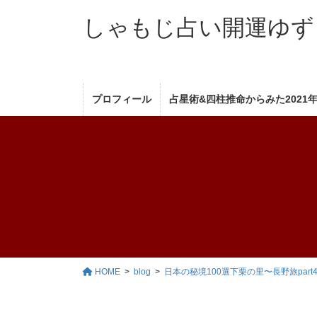
コ
ナ
しゃもじ占い開運ゆず
ン
ビ
テ
ゲ
ン
ー
ツ
シ
へ
ョ
プロフィール
占星術&四柱推命からみた2021
ス
ン
キ
に
ッ
移
プ
動
HOME
blog
日本の秘境100選下栗の里〜長野旅part