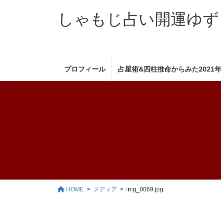
コ
ナ
しゃもじ占い開運ゆず
ン
ビ
テ
ゲ
ン
ー
ツ
シ
へ
ョ
プロフィール
占星術&四柱推命からみた2021
ス
ン
キ
に
ッ
移
プ
動
HOME
メディア
img_0069.jpg